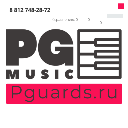
8 812 748-28-72
К сравнению:
0
0
0