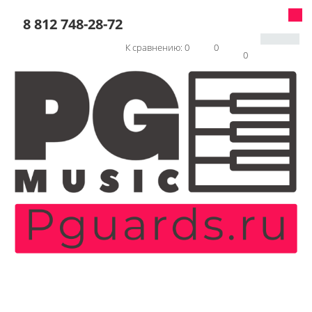
8 812 748-28-72
К сравнению:
0
0
0