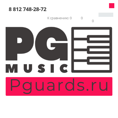
8 812 748-28-72
К сравнению:
0
0
0