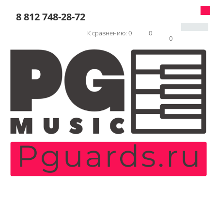
8 812 748-28-72
К сравнению:
0
0
0