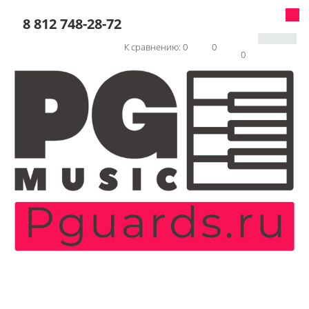
8 812 748-28-72
К сравнению:
0
0
0