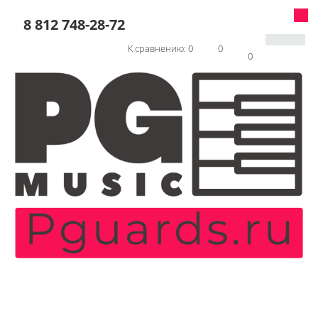
8 812 748-28-72
К сравнению:
0
0
0