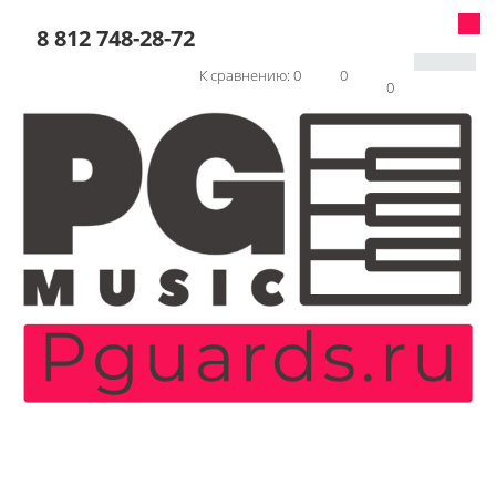
8 812 748-28-72
К сравнению:
0
0
0