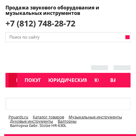
Продажа звукового оборудования и
музыкальных инструментов
+7 (812) 748-28-72
АКЦИИ
КАТАЛОГ
ПОКУПАТЕЛЯМ
ЮРИДИЧЕСКИМ ЛИЦАМ
КОНТАКТЫ
УСЛУГИ
ВАКАНСИ
Меню
Pguards.ru
Каталог товаров
Музыкальные инструменты
Духовые инструменты
Валторны
Валторна Gebr. Stolze HR-630L