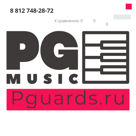
8 812 748-28-72
К сравнению:
0
0
0