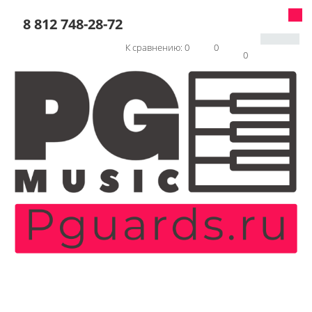
8 812 748-28-72
К сравнению:
0
0
0