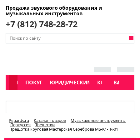
Продажа звукового оборудования и
музыкальных инструментов
+7 (812) 748-28-72
АКЦИИ
КАТАЛОГ
ПОКУПАТЕЛЯМ
ЮРИДИЧЕСКИМ ЛИЦАМ
КОНТАКТЫ
УСЛУГИ
ВАКАНСИ
Меню
Pguards.ru
Каталог товаров
Музыкальные инструменты
Перкуссия
Трещотки
Трещотка круговая Мастерская Сереброва MS-K1-TR-01