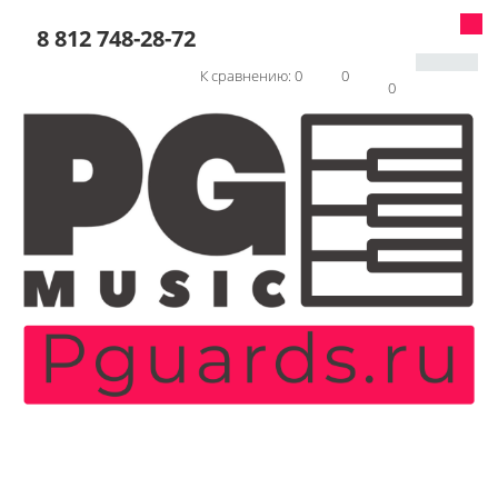
8 812 748-28-72
К сравнению:
0
0
0