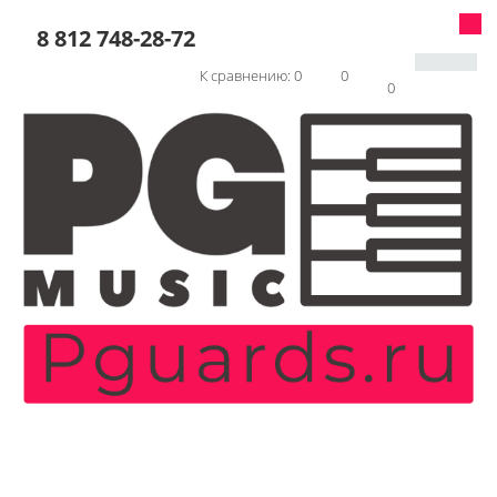
8 812 748-28-72
К сравнению:
0
0
0