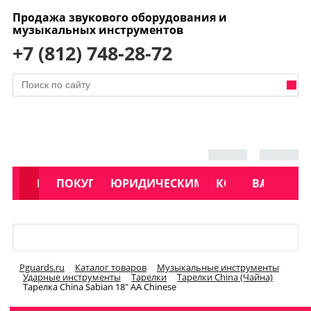
Продажа звукового оборудования и
музыкальных инструментов
+7 (812) 748-28-72
АКЦИИ
КАТАЛОГ
ПОКУПАТЕЛЯМ
ЮРИДИЧЕСКИМ ЛИЦАМ
КОНТАКТЫ
УСЛУГИ
ВАКАНСИ
Меню
Pguards.ru
Каталог товаров
Музыкальные инструменты
Ударные инструменты
Тарелки
Тарелки China (Чайна)
Тарелка China Sabian 18" AA Chinese