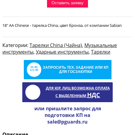
Оставить заявку
18" AA Chinese - тарелка China, цвет бронза, от компании Sabian
Категории:
Тарелки China (Чайна)
,
Музыкальные
инструменты
,
Ударные инструменты
,
Тарелки
ЗАПРОСИТЬ ТЕХ. ЗАДАНИЕ ИЛИ КП
ДЛЯ ГОСЗАКУПКИ
ДЛЯ ЮР. ЛИЦ ВОЗМОЖНА ОПЛАТА
НДС
С ВЫДЕЛЕННЫМ
или пришлите запрос для
подготовки КП на
sale@pguards.ru
Описание