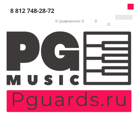
8 812 748-28-72
К сравнению:
0
0
0