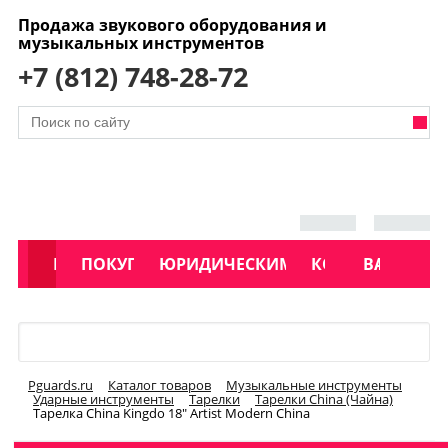
Продажа звукового оборудования и
музыкальных инструментов
+7 (812) 748-28-72
АКЦИИ
КАТАЛОГ
ПОКУПАТЕЛЯМ
ЮРИДИЧЕСКИМ ЛИЦАМ
КОНТАКТЫ
УСЛУГИ
ВАКАНСИ
Меню
Pguards.ru
Каталог товаров
Музыкальные инструменты
Ударные инструменты
Тарелки
Тарелки China (Чайна)
Тарелка China Kingdo 18" Artist Modern China