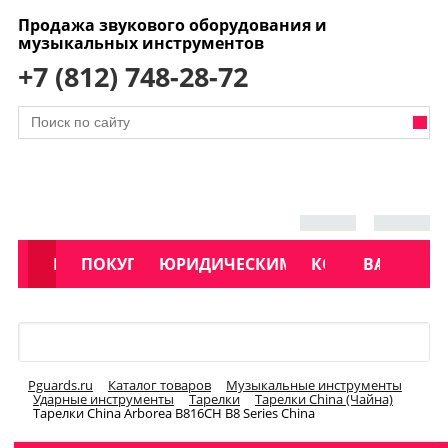
Продажа звукового оборудования и
музыкальных инструментов
+7 (812) 748-28-72
АКЦИИ
КАТАЛОГ
ПОКУПАТЕЛЯМ
ЮРИДИЧЕСКИМ ЛИЦАМ
КОНТАКТЫ
УСЛУГИ
ВАКАНСИ
Меню
Pguards.ru
Каталог товаров
Музыкальные инструменты
Ударные инструменты
Тарелки
Тарелки China (Чайна)
Тарелки China Arborea B816CH B8 Series China