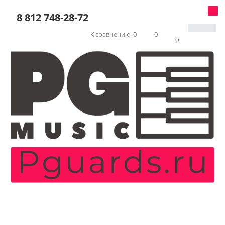
8 812 748-28-72
К сравнению:
0
0
0