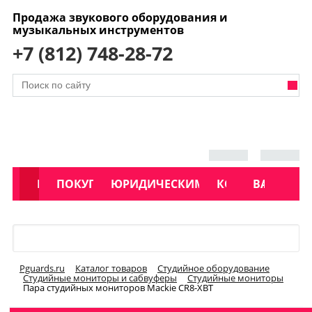
Продажа звукового оборудования и
музыкальных инструментов
+7 (812) 748-28-72
АКЦИИ
КАТАЛОГ
ПОКУПАТЕЛЯМ
ЮРИДИЧЕСКИМ ЛИЦАМ
КОНТАКТЫ
УСЛУГИ
ВАКАНСИ
Меню
Pguards.ru
Каталог товаров
Студийное оборудование
Студийные мониторы и сабвуферы
Студийные мониторы
Пара студийных мониторов Mackie CR8-XBT