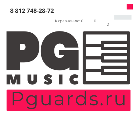
8 812 748-28-72
К сравнению:
0
0
0