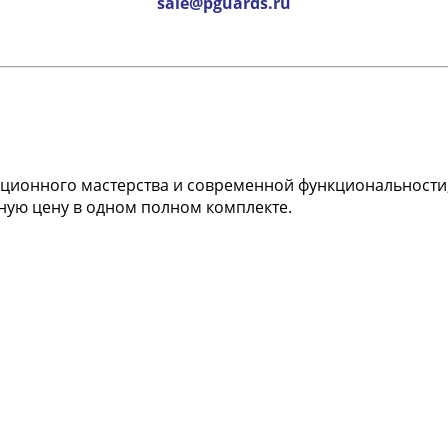
sale@pguards.ru
диционного мастерства и современной функциональности
дную цену в одном полном комплекте.