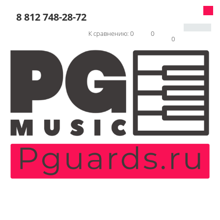
8 812 748-28-72
К сравнению:
0
0
0