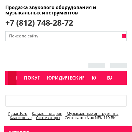
Продажа звукового оборудования и
музыкальных инструментов
+7 (812) 748-28-72
АКЦИИ
КАТАЛОГ
ПОКУПАТЕЛЯМ
ЮРИДИЧЕСКИМ ЛИЦАМ
КОНТАКТЫ
УСЛУГИ
ВАКАНСИ
Меню
Pguards.ru
Каталог товаров
Музыкальные инструменты
Клавишные
Синтезаторы
Синтезатор Nux NEK-110-BK