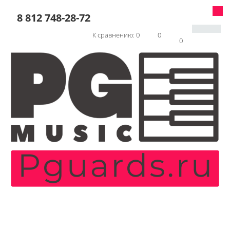
8 812 748-28-72
К сравнению:
0
0
0