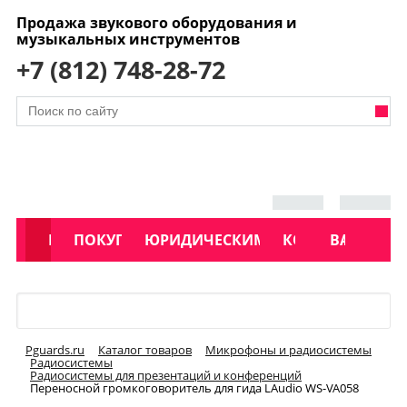
Продажа звукового оборудования и
музыкальных инструментов
+7 (812) 748-28-72
АКЦИИ
КАТАЛОГ
ПОКУПАТЕЛЯМ
ЮРИДИЧЕСКИМ ЛИЦАМ
КОНТАКТЫ
УСЛУГИ
ВАКАНСИ
Меню
Pguards.ru
Каталог товаров
Микрофоны и радиосистемы
Радиосистемы
Радиосистемы для презентаций и конференций
Переносной громкоговоритель для гида LAudio WS-VA058