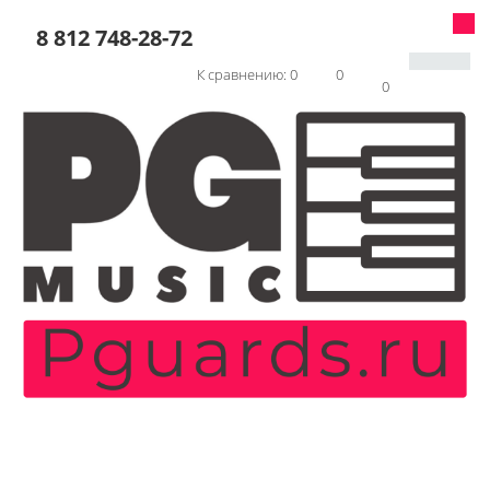
8 812 748-28-72
К сравнению:
0
0
0