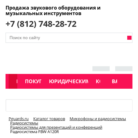
Продажа звукового оборудования и
музыкальных инструментов
+7 (812) 748-28-72
АКЦИИ
КАТАЛОГ
ПОКУПАТЕЛЯМ
ЮРИДИЧЕСКИМ ЛИЦАМ
КОНТАКТЫ
УСЛУГИ
ВАКАНСИ
Меню
Pguards.ru
Каталог товаров
Микрофоны и радиосистемы
Радиосистемы
Радиосистемы для презентаций и конференций
Радиосистема FBW A120R