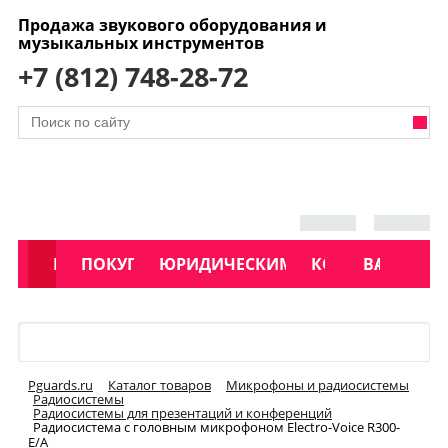
Продажа звукового оборудования и
музыкальных инструментов
+7 (812) 748-28-72
АКЦИИ
КАТАЛОГ
ПОКУПАТЕЛЯМ
ЮРИДИЧЕСКИМ ЛИЦАМ
КОНТАКТЫ
УСЛУГИ
ВАКАНСИ
Меню
Pguards.ru
Каталог товаров
Микрофоны и радиосистемы
Радиосистемы
Радиосистемы для презентаций и конференций
Радиосистема с головным микрофоном Electro-Voice R300-
E/A