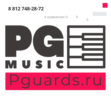
8 812 748-28-72
К сравнению:
0
0
0