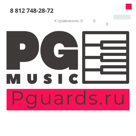
8 812 748-28-72
К сравнению:
0
0
0