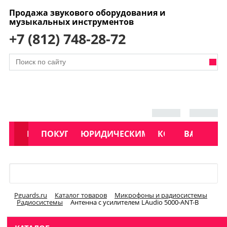
Продажа звукового оборудования и
музыкальных инструментов
+7 (812) 748-28-72
АКЦИИ
КАТАЛОГ
ПОКУПАТЕЛЯМ
ЮРИДИЧЕСКИМ ЛИЦАМ
КОНТАКТЫ
УСЛУГИ
ВАКАНСИ
Меню
Pguards.ru
Каталог товаров
Микрофоны и радиосистемы
Радиосистемы
Антенна с усилителем LАudio 5000-ANT-B