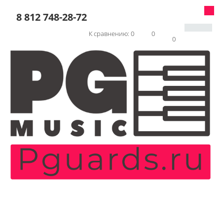
8 812 748-28-72
К сравнению:
0
0
0