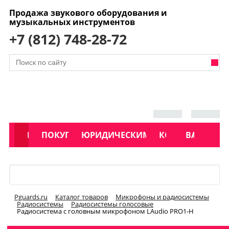
Продажа звукового оборудования и
музыкальных инструментов
+7 (812) 748-28-72
АКЦИИ
КАТАЛОГ
ПОКУПАТЕЛЯМ
ЮРИДИЧЕСКИМ ЛИЦАМ
КОНТАКТЫ
УСЛУГИ
ВАКАНСИ
Меню
Pguards.ru
Каталог товаров
Микрофоны и радиосистемы
Радиосистемы
Радиосистемы голосовые
Радиосистема с головным микрофоном LAudio PRO1-H