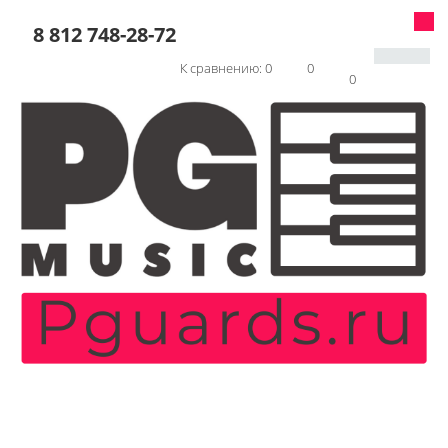
8 812 748-28-72
К сравнению:
0
0
0