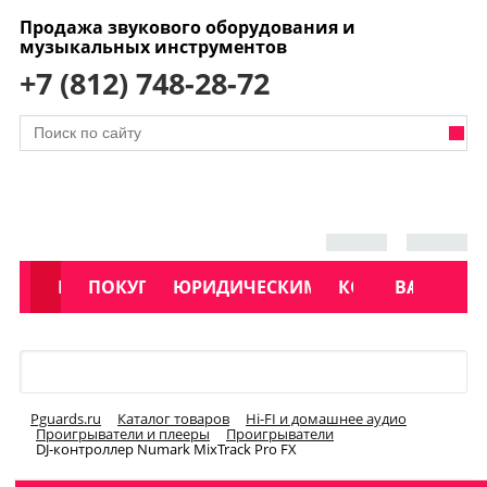
Продажа звукового оборудования и
музыкальных инструментов
+7 (812) 748-28-72
АКЦИИ
КАТАЛОГ
ПОКУПАТЕЛЯМ
ЮРИДИЧЕСКИМ ЛИЦАМ
КОНТАКТЫ
УСЛУГИ
ВАКАНСИ
Меню
Pguards.ru
Каталог товаров
Hi-FI и домашнее аудио
Проигрыватели и плееры
Проигрыватели
DJ-контроллер Numark MixTrack Pro FX