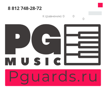
8 812 748-28-72
К сравнению:
0
0
0