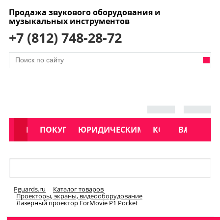
Продажа звукового оборудования и
музыкальных инструментов
+7 (812) 748-28-72
АКЦИИ
КАТАЛОГ
ПОКУПАТЕЛЯМ
ЮРИДИЧЕСКИМ ЛИЦАМ
КОНТАКТЫ
УСЛУГИ
ВАКАНСИ
Меню
Pguards.ru
Каталог товаров
Проекторы, экраны, видеооборудование
Лазерный проектор ForMovie P1 Pocket