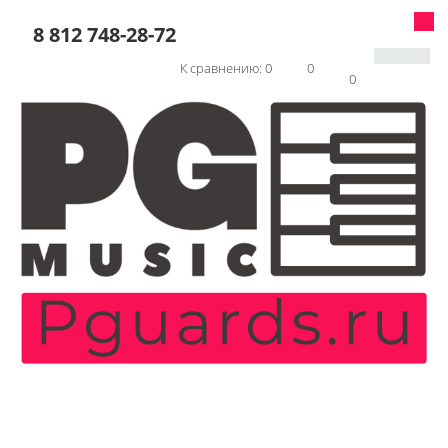
8 812 748-28-72
К сравнению:
0
0
0