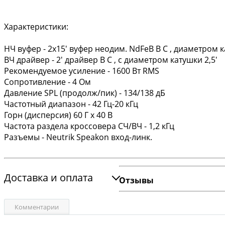
Характеристики:
НЧ вуфер - 2х15' вуфер неодим. NdFeB B C , диаметром ка
ВЧ драйвер - 2' драйвер B C , с диаметром катушки 2,5'
Рекомендуемое усиление - 1600 Вт RMS
Сопротивление - 4 Ом
Давление SPL (продолж/пик) - 134/138 дБ
Частотный диапазон - 42 Гц-20 кГц
Горн (дисперсия) 60 Г х 40 В
Частота раздела кроссовера СЧ/ВЧ - 1,2 кГц
Разъемы - Neutrik Speakon вход-линк.
Доставка и оплата
Отзывы
Комментарии