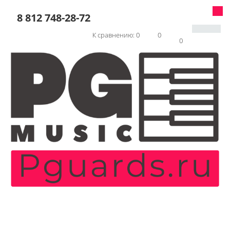
8 812 748-28-72
К сравнению:
0
0
0