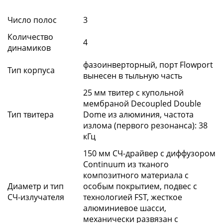
Число полос
3
Количество
4
динамиков
фазоинверторный, порт Flowport
Тип корпуса
вынесен в тыльную часть
25 мм твитер с купольной
мембраной Decoupled Double
Тип твитера
Dome из алюминия, частота
излома (первого резонанса): 38
кГц
150 мм СЧ-драйвер с диффузором
Continuum из тканого
композитного материала с
Диаметр и тип
особым покрытием, подвес с
СЧ-излучателя
технологией FST, жесткое
алюминиевое шасси,
механически развязан с