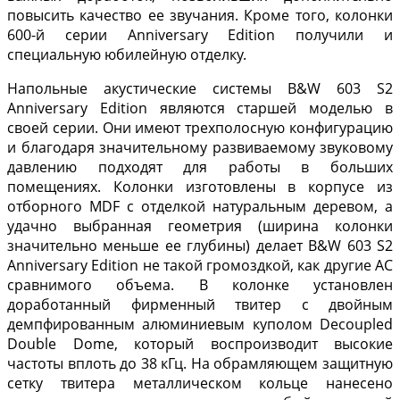
повысить качество ее звучания. Кроме того, колонки
600-й серии Anniversary Edition получили и
специальную юбилейную отделку.
Напольные акустические системы B&W 603 S2
Anniversary Edition являются старшей моделью в
своей серии. Они имеют трехполосную конфигурацию
и благодаря значительному развиваемому звуковому
давлению подходят для работы в больших
помещениях. Колонки изготовлены в корпусе из
отборного MDF с отделкой натуральным деревом, а
удачно выбранная геометрия (ширина колонки
значительно меньше ее глубины) делает B&W 603 S2
Anniversary Edition не такой громоздкой, как другие АС
сравнимого объема. В колонке установлен
доработанный фирменный твитер с двойным
демпфированным алюминиевым куполом Decoupled
Double Dome, который воспроизводит высокие
частоты вплоть до 38 кГц. На обрамляющем защитную
сетку твитера металлическом кольце нанесено