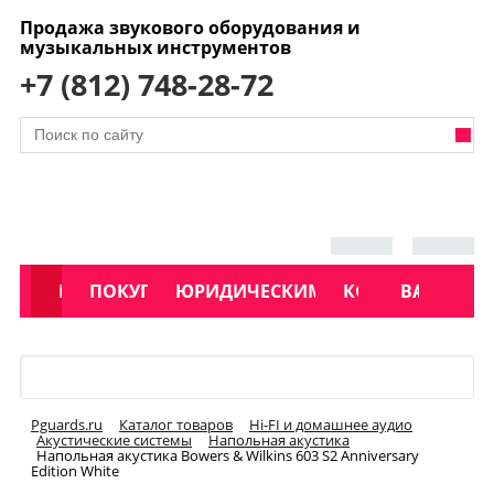
Продажа звукового оборудования и
музыкальных инструментов
+7 (812) 748-28-72
АКЦИИ
КАТАЛОГ
ПОКУПАТЕЛЯМ
ЮРИДИЧЕСКИМ ЛИЦАМ
КОНТАКТЫ
УСЛУГИ
ВАКАНСИ
Меню
Pguards.ru
Каталог товаров
Hi-FI и домашнее аудио
Акустические системы
Напольная акустика
Напольная акустика Bowers & Wilkins 603 S2 Anniversary
Edition White