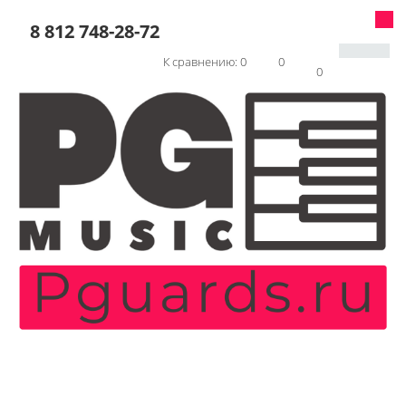
8 812 748-28-72
К сравнению:
0
0
0