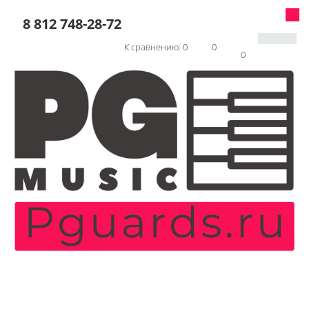
8 812 748-28-72
К сравнению:
0
0
0