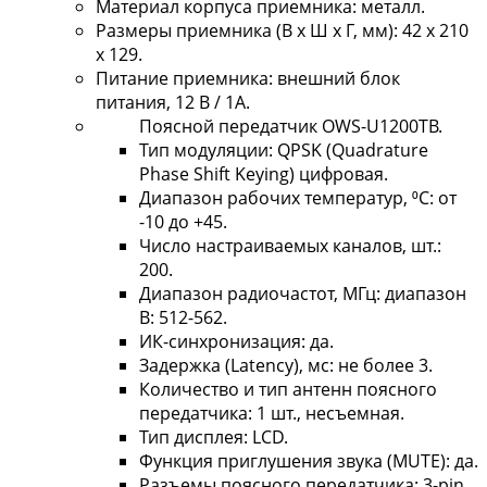
Материал корпуса приемника: металл.
Размеры приемника (В х Ш х Г, мм): 42 х 210
х 129.
Питание приемника: внешний блок
питания, 12 В / 1A.
Поясной передатчик OWS-U1200TB.
Тип модуляции: QPSK (Quadrature
Phase Shift Keying) цифровая.
Диапазон рабочих температур, ⁰С: от
-10 до +45.
Число настраиваемых каналов, шт.:
200.
Диапазон радиочастот, МГц: диапазон
B: 512-562.
ИК-синхронизация: да.
Задержка (Latency), мс: не более 3.
Количество и тип антенн поясного
передатчика: 1 шт., несъемная.
Тип дисплея: LCD.
Функция приглушения звука (MUTE): да.
Разъемы поясного передатчика: 3-pin