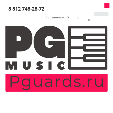
8 812 748-28-72
К сравнению:
0
0
0