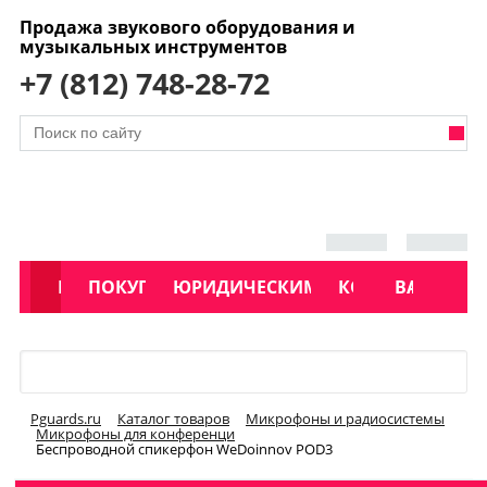
Продажа звукового оборудования и
музыкальных инструментов
+7 (812) 748-28-72
АКЦИИ
КАТАЛОГ
ПОКУПАТЕЛЯМ
ЮРИДИЧЕСКИМ ЛИЦАМ
КОНТАКТЫ
УСЛУГИ
ВАКАНСИ
Меню
Pguards.ru
Каталог товаров
Микрофоны и радиосистемы
Микрофоны для конференци
Беспроводной спикерфон WeDoinnov POD3