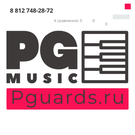
8 812 748-28-72
К сравнению:
0
0
0