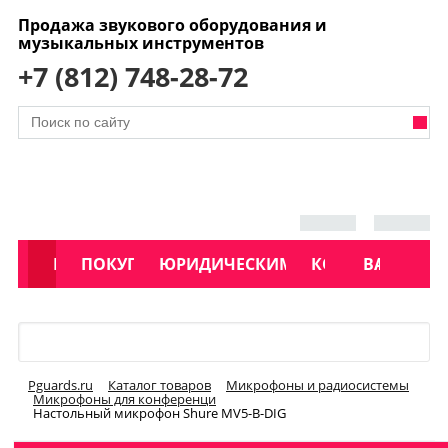
Продажа звукового оборудования и
музыкальных инструментов
+7 (812) 748-28-72
АКЦИИ
КАТАЛОГ
ПОКУПАТЕЛЯМ
ЮРИДИЧЕСКИМ ЛИЦАМ
КОНТАКТЫ
УСЛУГИ
ВАКАНСИ
Меню
Pguards.ru
Каталог товаров
Микрофоны и радиосистемы
Микрофоны для конференци
Настольный микрофон Shure MV5-B-DIG