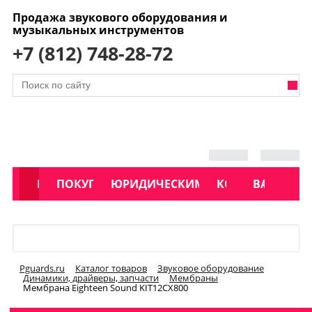
Продажа звукового оборудования и
музыкальных инструментов
+7 (812) 748-28-72
АКЦИИ
КАТАЛОГ
ПОКУПАТЕЛЯМ
ЮРИДИЧЕСКИМ ЛИЦАМ
КОНТАКТЫ
УСЛУГИ
ВАКАНСИ
Меню
Pguards.ru
Каталог товаров
Звуковое оборудование
Динамики, драйверы, запчасти
Мембраны
Мембрана Eighteen Sound KIT12CX800