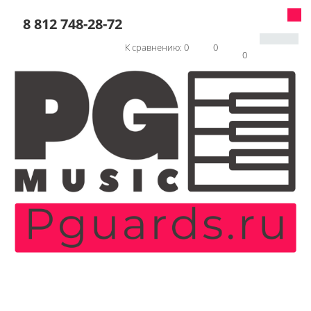
8 812 748-28-72
К сравнению:
0
0
0