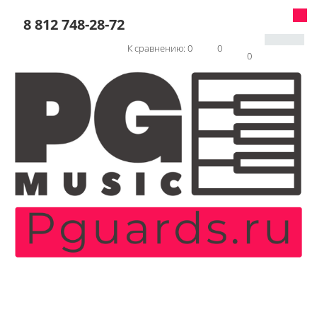
8 812 748-28-72
К сравнению:
0
0
0