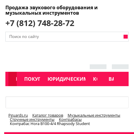
Продажа звукового оборудования и
музыкальных инструментов
+7 (812) 748-28-72
АКЦИИ
КАТАЛОГ
ПОКУПАТЕЛЯМ
ЮРИДИЧЕСКИМ ЛИЦАМ
КОНТАКТЫ
УСЛУГИ
ВАКАНСИ
Меню
Pguards.ru
Каталог товаров
Музыкальные инструменты
Струнные инструменты
Контрабасы
Контрабас Hora B100-4/4 Rhapsody Student