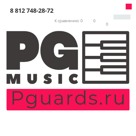
8 812 748-28-72
К сравнению:
0
0
0