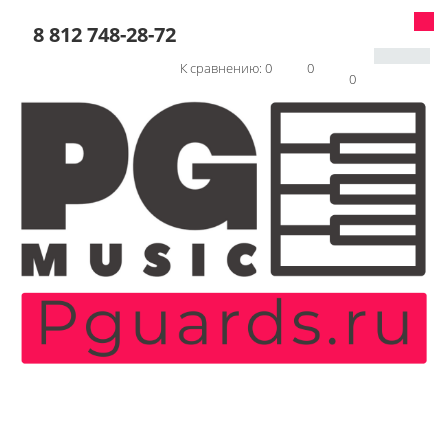
8 812 748-28-72
К сравнению:
0
0
0