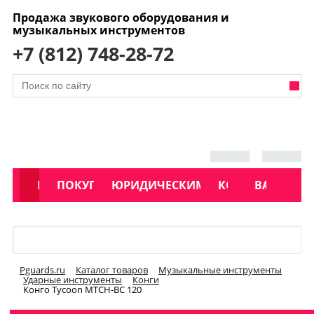
Продажа звукового оборудования и
музыкальных инструментов
+7 (812) 748-28-72
АКЦИИ
КАТАЛОГ
ПОКУПАТЕЛЯМ
ЮРИДИЧЕСКИМ ЛИЦАМ
КОНТАКТЫ
УСЛУГИ
ВАКАНСИ
Меню
Pguards.ru
Каталог товаров
Музыкальные инструменты
Ударные инструменты
Конги
Конго Tycoon MTCH-BC 120