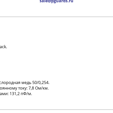
sale@pguards.ru
ack.
слородная медь 50/0,254.
янному току: 7,8 Ом/км.
ми: 131,2 пФ/м.