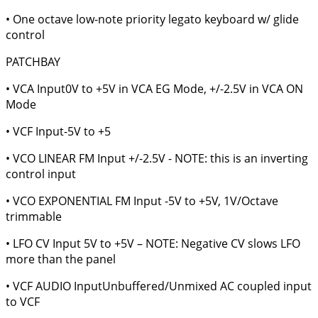
• One octave low-note priority legato keyboard w/ glide
control
PATCHBAY
• VCA Input0V to +5V in VCA EG Mode, +/-2.5V in VCA ON
Mode
• VCF Input-5V to +5
• VCO LINEAR FM Input +/-2.5V - NOTE: this is an inverting
control input
• VCO EXPONENTIAL FM Input -5V to +5V, 1V/Octave
trimmable
• LFO CV Input 5V to +5V – NOTE: Negative CV slows LFO
more than the panel
• VCF AUDIO InputUnbuffered/Unmixed AC coupled input
to VCF