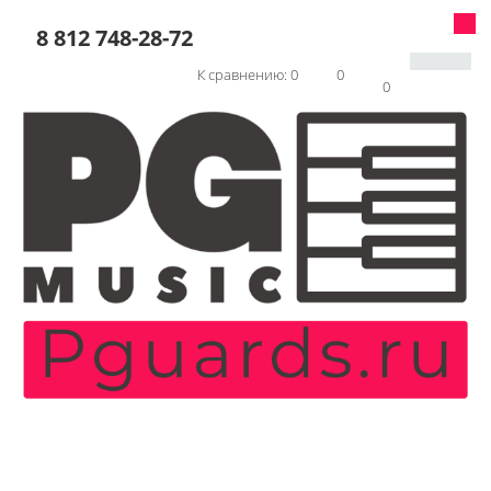
8 812 748-28-72
К сравнению:
0
0
0