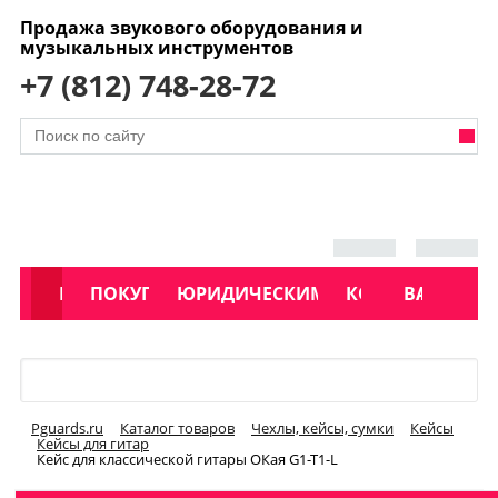
Продажа звукового оборудования и
музыкальных инструментов
+7 (812) 748-28-72
АКЦИИ
КАТАЛОГ
ПОКУПАТЕЛЯМ
ЮРИДИЧЕСКИМ ЛИЦАМ
КОНТАКТЫ
УСЛУГИ
ВАКАНСИ
Меню
Pguards.ru
Каталог товаров
Чехлы, кейсы, сумки
Кейсы
Кейсы для гитар
Кейс для классической гитары ОКая G1-T1-L