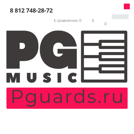
8 812 748-28-72
К сравнению:
0
0
0