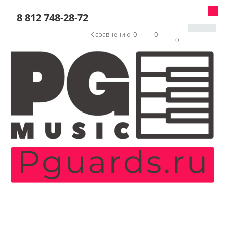
8 812 748-28-72
К сравнению:
0
0
0