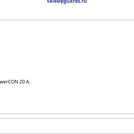
sale@pguards.ru
werCON 20 А.