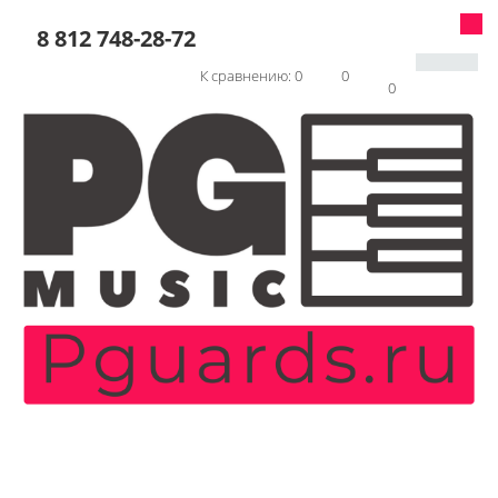
8 812 748-28-72
К сравнению:
0
0
0