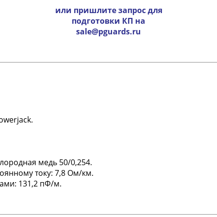
или пришлите запрос для
подготовки КП на
sale@pguards.ru
owerjack.
лородная медь 50/0,254.
янному току: 7,8 Ом/км.
ми: 131,2 пФ/м.