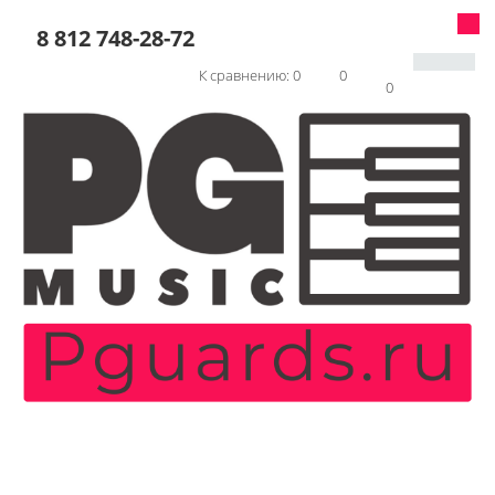
8 812 748-28-72
К сравнению:
0
0
0