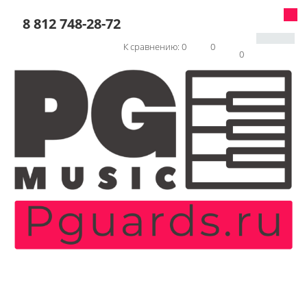
8 812 748-28-72
К сравнению:
0
0
0