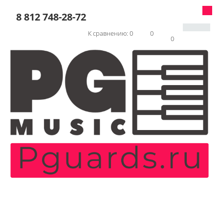
8 812 748-28-72
К сравнению:
0
0
0