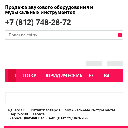
Продажа звукового оборудования и
музыкальных инструментов
+7 (812) 748-28-72
АКЦИИ
КАТАЛОГ
ПОКУПАТЕЛЯМ
ЮРИДИЧЕСКИМ ЛИЦАМ
КОНТАКТЫ
УСЛУГИ
ВАКАНСИ
Меню
Pguards.ru
Каталог товаров
Музыкальные инструменты
Перкуссия
Кабаса
Кабаса цветная Dadi CA-01 (цвет случайный)