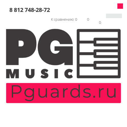
8 812 748-28-72
К сравнению:
0
0
0