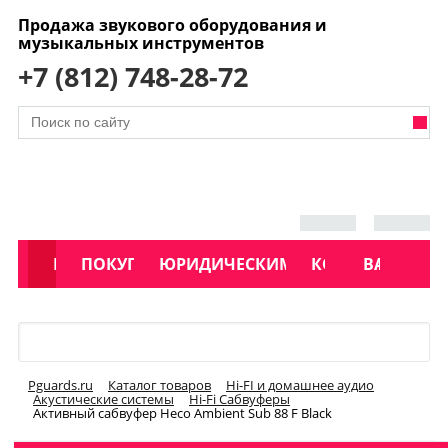
Продажа звукового оборудования и
музыкальных инструментов
+7 (812) 748-28-72
АКЦИИ
КАТАЛОГ
ПОКУПАТЕЛЯМ
ЮРИДИЧЕСКИМ ЛИЦАМ
КОНТАКТЫ
УСЛУГИ
ВАКАНСИ
Меню
Pguards.ru
Каталог товаров
Hi-FI и домашнее аудио
Акустические системы
Hi-Fi Сабвуферы
Активный сабвуфер Heco Ambient Sub 88 F Black