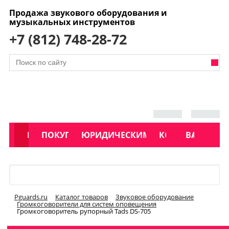
Продажа звукового оборудования и
музыкальных инструментов
+7 (812) 748-28-72
АКЦИИ
КАТАЛОГ
ПОКУПАТЕЛЯМ
ЮРИДИЧЕСКИМ ЛИЦАМ
КОНТАКТЫ
УСЛУГИ
ВАКАНСИ
Меню
Pguards.ru
Каталог товаров
Звуковое оборудование
Громкоговорители для систем оповещения
Громкоговоритель рупорный Tads DS-705