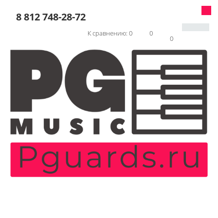
8 812 748-28-72
К сравнению:
0
0
0