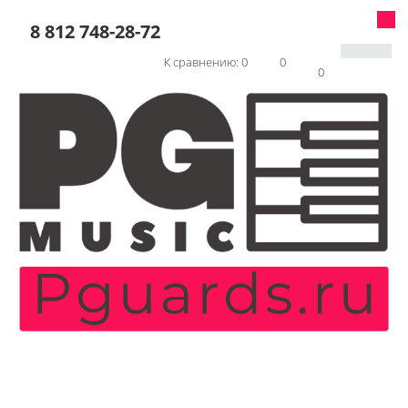
8 812 748-28-72
К сравнению:
0
0
0