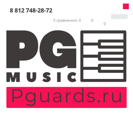
8 812 748-28-72
К сравнению:
0
0
0