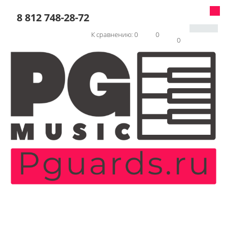
8 812 748-28-72
К сравнению:
0
0
0